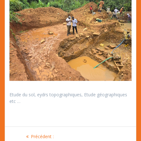
Etude du sol, eydrs topographiques, Etude géographiques
etc …
Navigation
Article
Précédent :