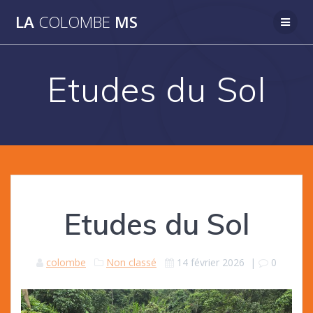
Passer
LA
COLOMBE
MS
au
contenu
Etudes du Sol
Etudes du Sol
colombe
Non classé
14 février 2026
|
0